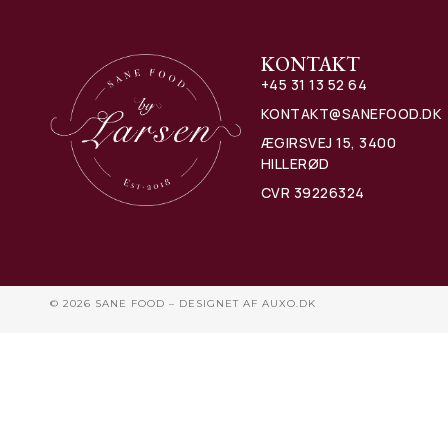
KONTAKT
+45 31 13 52 64
KONTAKT@SANEFOOD.DK
ÆGIRSVEJ 15, 3400
HILLERØD
CVR 39226324
© 2026 SANE FOOD – DESIGNET AF
AUXO.DK