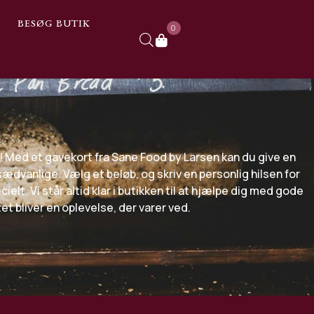
BESØG BUTIK
0
t! Med et gavekort fra Sane Food by Larsen kan du give en
dvanlige. Vælg et beløb, og skriv en personlig hilsen for
elt. Vi står altid klar i butikken til at hjælpe dig med gode
et bliver en oplevelse, der varer ved.