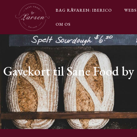
BAG RÅVAREN: IBERICO
WEB
OM OS
Køb for
1.500,00
kr.
mere for gratis fragt
1.500,00 
kr.
Din kurv er tom.
0,00
kr.
Subtotal:
0,00
kr.
inkl. moms
Gavekort til Sane Food by
SE KURV
KASSE