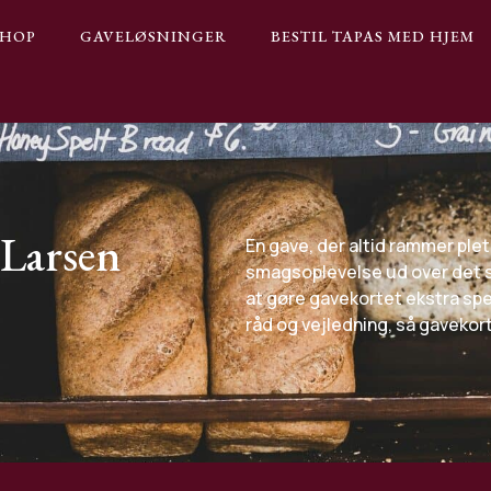
SHOP
GAVELØSNINGER
BESTIL TAPAS MED HJEM
 Larsen
En gave, der altid rammer ple
smagsoplevelse ud over det sæ
at gøre gavekortet ekstra speci
råd og vejledning, så gavekort