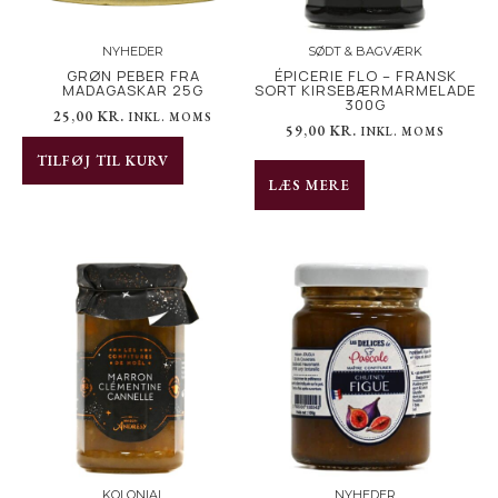
NYHEDER
SØDT & BAGVÆRK
GRØN PEBER FRA
ÉPICERIE FLO – FRANSK
MADAGASKAR 25G
SORT KIRSEBÆRMARMELADE
300G
25,00
KR.
INKL. MOMS
59,00
KR.
INKL. MOMS
TILFØJ TIL KURV
LÆS MERE
KOLONIAL
NYHEDER