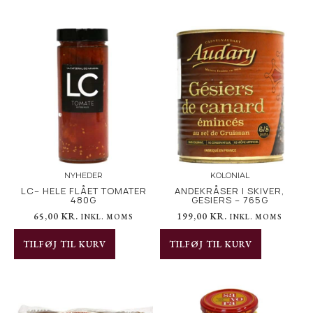
NYHEDER
KOLONIAL
LC– HELE FLÅET TOMATER
ANDEKRÅSER I SKIVER,
480G
GESIERS – 765G
65,00
KR.
199,00
KR.
INKL. MOMS
INKL. MOMS
TILFØJ TIL KURV
TILFØJ TIL KURV